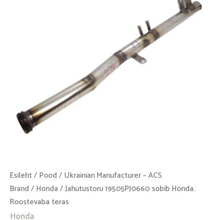
Roostevaba
teras
kogus
Esileht
/
Pood
/
Ukrainian Manufacturer – ACS
Brand
/
Honda
/ Jahutustoru 19505PJ0660 sobib Honda.
Roostevaba teras
Honda