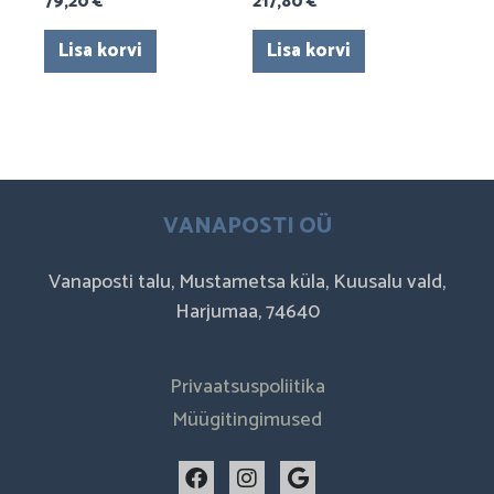
79,20
€
217,80
€
Lisa korvi
Lisa korvi
VANAPOSTI OÜ
Vanaposti talu, Mustametsa küla, Kuusalu vald,
Harjumaa, 74640
Privaatsuspoliitika
Müügitingimused
F
I
G
a
n
o