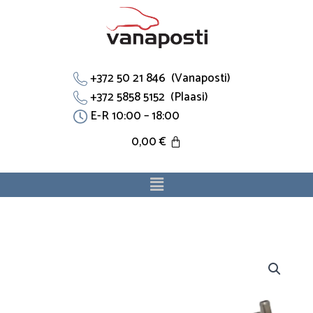
Skip
to
content
+372 50 21 846 (Vanaposti)
+372 5858 5152 (Plaasi)
E-R 10:00 – 18:00
0,00
€
Menu
Jahutustoru
19505PJ0660
sobib
Honda.