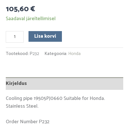
105,60
€
Saadaval järeltellimisel
Lisa korvi
Tootekood:
Р232
Kategooria:
Honda
Kirjeldus
Cooling pipe 19505PJ0660 Suitable for Honda.
Stainless Steel.
Order Number Р232