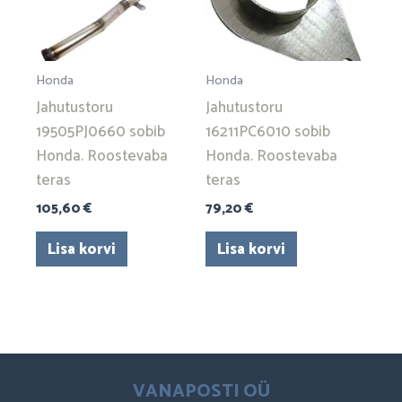
Honda
Honda
Jahutustoru
Jahutustoru
19505PJ0660 sobib
16211PC6010 sobib
Honda. Roostevaba
Honda. Roostevaba
teras
teras
105,60
€
79,20
€
Lisa korvi
Lisa korvi
VANAPOSTI OÜ