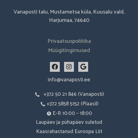
Vanaposti talu, Mustametsa küla, Kuusalu vald,
Harjumaa, 74640
Privaatsuspoliitika
Müügitingimused
F
I
G
a
n
o
c
s
o
info@vanaposti.ee
e
t
g
b
a
l
+372 50 21 846 (Vanaposti)
o
g
e
o
r
+372 5858 5152 (Plaasil)
k
a
m
E-R 10:00 – 18:00
Laupäev ja pühapäev suletud
Kaasrahastanud Euroopa Liit