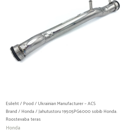
Roostevaba
teras
kogus
Esileht
/
Pood
/
Ukrainian Manufacturer – ACS
Brand
/
Honda
/ Jahutustoru 19505PG6000 sobib Honda.
Roostevaba teras
Honda