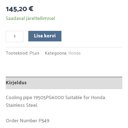
145,20
€
Saadaval järeltellimisel
Lisa korvi
Tootekood:
Р549
Kategooria:
Honda
Kirjeldus
Cooling pipe 19505PG6000 Suitable for Honda.
Stainless Steel.
Order Number Р549