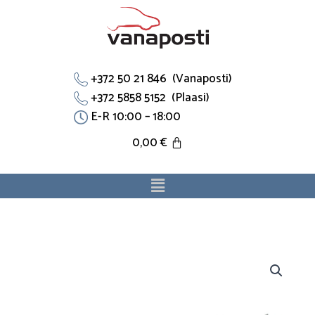
Skip
to
content
+372 50 21 846 (Vanaposti)
+372 5858 5152 (Plaasi)
E-R 10:00 – 18:00
0,00
€
Menu
Jahutustoru
19505PG6000
sobib
Honda.