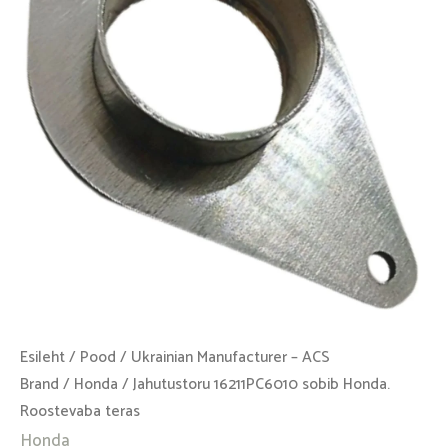
Roostevaba
teras
kogus
Esileht
/
Pood
/
Ukrainian Manufacturer – ACS
Brand
/
Honda
/ Jahutustoru 16211PC6010 sobib Honda.
Roostevaba teras
Honda