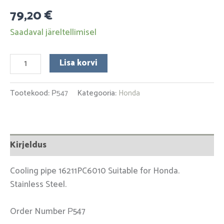
79,20
€
Saadaval järeltellimisel
Lisa korvi
Tootekood:
Р547
Kategooria:
Honda
Kirjeldus
Cooling pipe 16211PC6010 Suitable for Honda.
Stainless Steel.
Order Number Р547