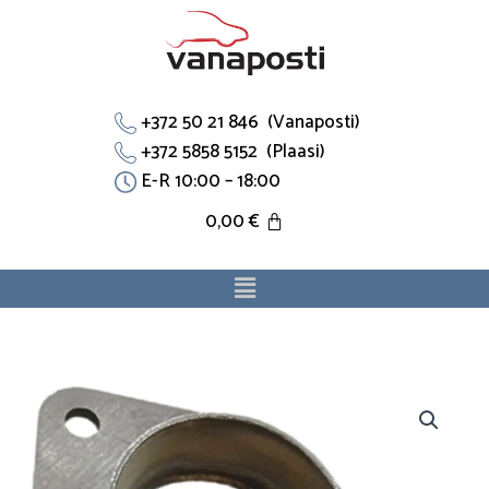
Skip
to
content
+372 50 21 846 (Vanaposti)
+372 5858 5152 (Plaasi)
E-R 10:00 – 18:00
0,00
€
Menu
Jahutustoru
16211PC6010
sobib
Honda.