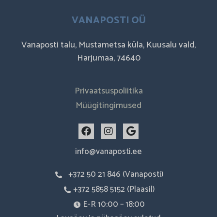
VANAPOSTI OÜ
Vanaposti talu, Mustametsa küla, Kuusalu vald,
Harjumaa, 74640
Privaatsuspoliitika
Müügitingimused
F
I
G
a
n
o
c
s
o
info@vanaposti.ee
e
t
g
b
a
l
+372 50 21 846 (Vanaposti)
o
g
e
o
r
+372 5858 5152 (Plaasil)
k
a
m
E-R 10:00 – 18:00