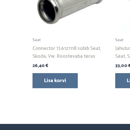
Seat
Seat
Connector 7L6121118 sobib Seat,
Jahutu
Skoda, Vw. Roostevaba teras
Seat, 
26,40
€
33,00
Lisa korvi
L