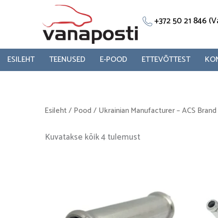
Skip
to
+372 50 21 846 
content
ESILEHT
TEENUSED
E-POOD
ETTEVÕTTEST
KO
Esileht
/
Pood
/
Ukrainian Manufacturer – ACS Brand
Kuvatakse kõik 4 tulemust