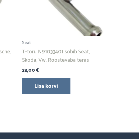
Seat
sche,
T-toru N91033401 sobib Seat,
s
Skoda, Vw. Roostevaba teras
33,00
€
Lisa korvi