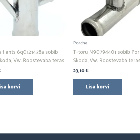
Porche
s flants 6q0121438a sobib
T-toru N90794401 sobib Por
Skoda, Vw. Roostevaba teras
Skoda, Vw. Roostevaba tera
€
23,10
€
isa korvi
Lisa korvi