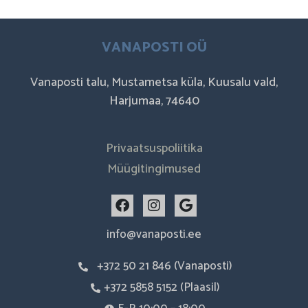
VANAPOSTI OÜ
Vanaposti talu, Mustametsa küla, Kuusalu vald,
Harjumaa, 74640
Privaatsuspoliitika
Müügitingimused
F
I
G
a
n
o
c
s
o
info@vanaposti.ee
e
t
g
b
a
l
+372 50 21 846 (Vanaposti)
o
g
e
o
r
+372 5858 5152 (Plaasil)
k
a