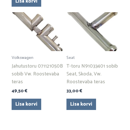
Lisa korvi
Volkswagen
Seat
Jahutustoru 071121050B
T-toru N91033401 sobib
sobib Vw. Roostevaba
Seat, Skoda, Vw.
teras
Roostevaba teras
49,50
€
33,00
€
Lisa korvi
Lisa korvi