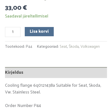
33,00
€
Saadaval järeltellimisel
Lisa korvi
Tootekood:
Р44
Kategooriad:
Seat
,
Škoda
,
Volkswagen
Kirjeldus
Cooling flange 6q0121438a Suitable for Seat, Skoda,
Vw. Stainless Steel.
Order Number Р44