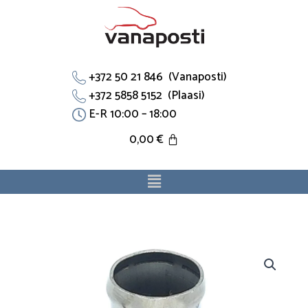
Skip
to
content
+372 50 21 846 (Vanaposti)
+372 5858 5152 (Plaasi)
E-R 10:00 – 18:00
0,00
€
Menu
Jahutus
flants
6q0121438a
sobib