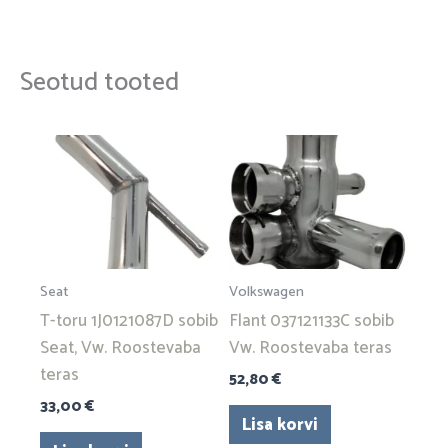
Seotud tooted
Seat
Volkswagen
T-toru 1J0121087D sobib
Flant 037121133C sobib
Seat, Vw. Roostevaba
Vw. Roostevaba teras
teras
52,80
€
33,00
€
Lisa korvi