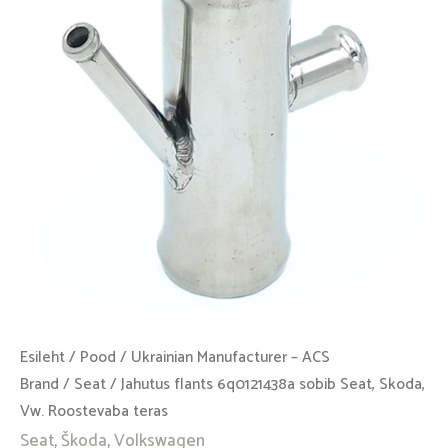
Seat,
Skoda,
Vw.
Roostevaba
teras
kogus
Esileht
/
Pood
/
Ukrainian Manufacturer – ACS
Brand
/
Seat
/ Jahutus flants 6q0121438a sobib Seat, Skoda,
Vw. Roostevaba teras
Seat
,
Škoda
,
Volkswagen