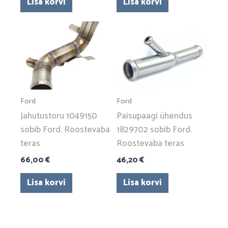
Lisa korvi
Lisa korvi
Ford
Ford
Jahutustoru 1049150
Paisupaagi ühendus
sobib Ford. Roostevaba
1829702 sobib Ford.
teras
Roostevaba teras
66,00
€
46,20
€
Lisa korvi
Lisa korvi