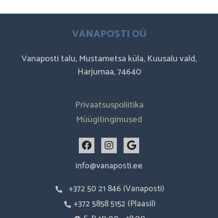
VANAPOSTI OÜ
Vanaposti talu, Mustametsa küla, Kuusalu vald,
Harjumaa, 74640
Privaatsuspoliitika
Müügitingimused
F
I
G
a
n
o
c
s
o
info@vanaposti.ee
e
t
g
b
a
l
+372 50 21 846 (Vanaposti)
o
g
e
o
r
+372 5858 5152 (Plaasil)
k
a