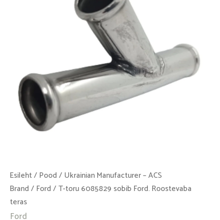
Ford.
Roostevaba
teras
kogus
Esileht
/
Pood
/
Ukrainian Manufacturer – ACS
Brand
/
Ford
/ T-toru 6085829 sobib Ford. Roostevaba
teras
Ford