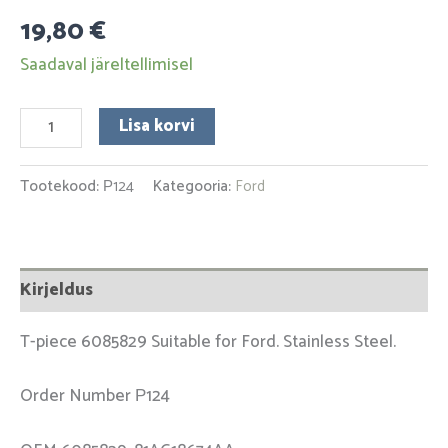
19,80
€
Saadaval järeltellimisel
Lisa korvi
Tootekood:
Р124
Kategooria:
Ford
Kirjeldus
T-piece 6085829 Suitable for Ford. Stainless Steel.
Order Number Р124