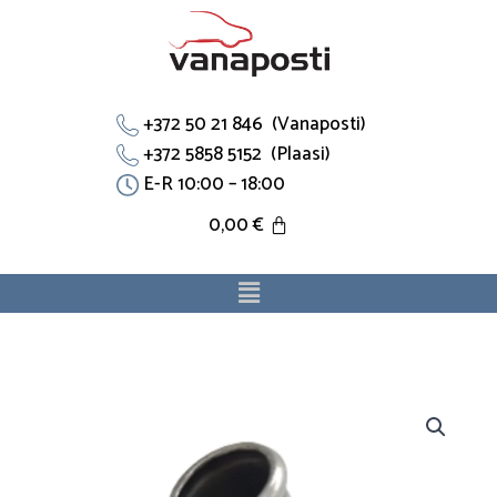
Skip
to
content
+372 50 21 846 (Vanaposti)
+372 5858 5152 (Plaasi)
E-R 10:00 – 18:00
0,00
€
Menu
T-
toru
6085829
sobib