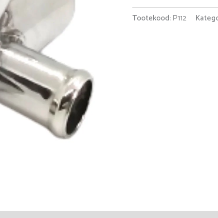
Tootekood:
Р112
Katego