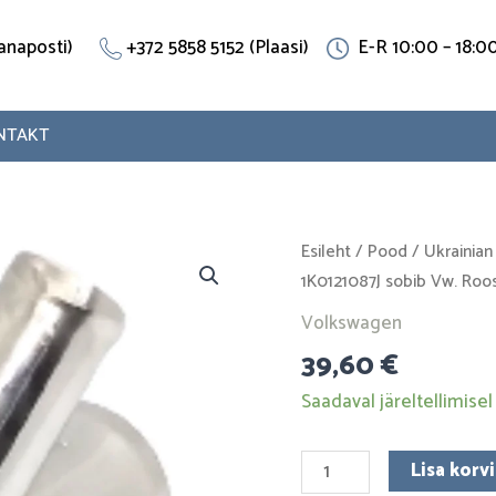
(Vanaposti)
+372 5858 5152 (Plaasi)
E-R 10:00 – 18:0
NTAKT
T-
Esileht
/
Pood
/
Ukrainian
toru
1K0121087J sobib Vw. Roo
1K0121087J
Volkswagen
sobib
39,60
€
Vw.
Roostevaba
Saadaval järeltellimisel
teras
kogus
Lisa korvi