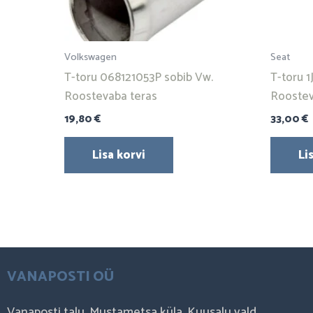
Volkswagen
Seat
T-toru 068121053P sobib Vw.
T-toru 1
Roostevaba teras
Roostev
19,80
€
33,00
€
Lisa korvi
Li
VANAPOSTI OÜ
Vanaposti talu, Mustametsa küla, Kuusalu vald,