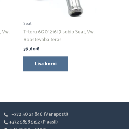
Seat
, Vw.
T-toru 6Q0121619 sobib Seat, Vw.
Roostevaba teras
39,60
€
Lisa korvi
+372 50 21 846 (Vanaposti)
+372 5858 5152 (Plaasil)