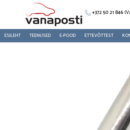
Skip
to
+372 50 21 846 
content
ESILEHT
TEENUSED
E-POOD
ETTEVÕTTEST
KO