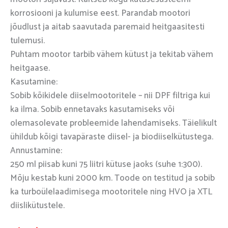
korrosiooni ja kulumise eest. Parandab mootori
jõudlust ja aitab saavutada paremaid heitgaasitesti
tulemusi.
Puhtam mootor tarbib vähem kütust ja tekitab vähem
heitgaase.
Kasutamine:
Sobib kõikidele diiselmootoritele – nii DPF filtriga kui
ka ilma. Sobib ennetavaks kasutamiseks või
olemasolevate probleemide lahendamiseks. Täielikult
ühildub kõigi tavapäraste diisel- ja biodiiselkütustega.
Annustamine:
250 ml piisab kuni 75 liitri kütuse jaoks (suhe 1:300).
Mõju kestab kuni 2000 km. Toode on testitud ja sobib
ka turboülelaadimisega mootoritele ning HVO ja XTL
diislikütustele.