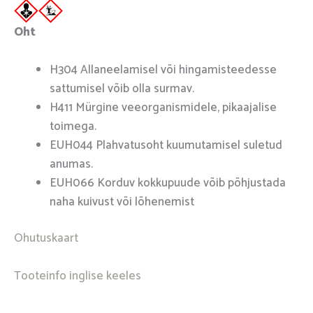
Oht
H304 Allaneelamisel või hingamisteedesse
sattumisel võib olla surmav.
H411 ​​​​Mürgine veeorganismidele, pikaajalise
toimega.
EUH044 Plahvatusoht kuumutamisel suletud
anumas.
EUH066 Korduv kokkupuude võib põhjustada
naha kuivust või lõhenemist
Ohutuskaart
Tooteinfo inglise keeles