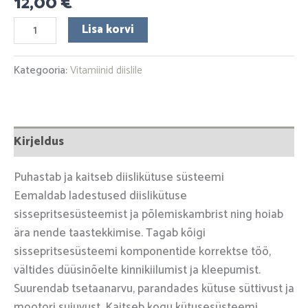
12,00
€
Lisa korvi
Kategooria:
Vitamiinid diislile
Kirjeldus
Puhastab ja kaitseb diislikütuse süsteemi
Eemaldab ladestused diislikütuse
sissepritsesüsteemist ja põlemiskambrist ning hoiab
ära nende taastekkimise. Tagab kõigi
sissepritsesüsteemi komponentide korrektse töö,
vältides düüsinõelte kinnikiilumist ja kleepumist.
Suurendab tsetaanarvu, parandades kütuse süttivust ja
mootori sujuvust. Kaitseb kogu kütusesüsteemi