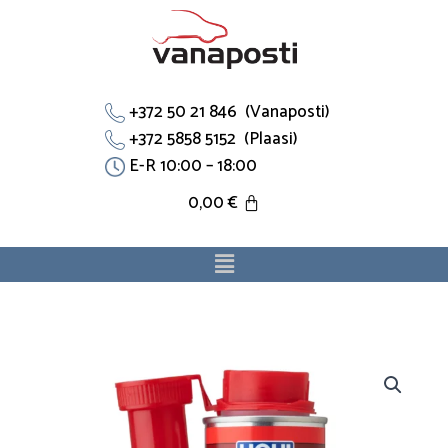
Skip
to
content
+372 50 21 846 (Vanaposti)
+372 5858 5152 (Plaasi)
E-R 10:00 – 18:00
0,00
€
Menu
SUPERDIESEL
diislikütuse
lisand
1:300