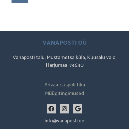
VANAPOSTI OÜ
Vanaposti talu, Mustametsa küla, Kuusalu vald,
Harjumaa, 74640
Privaatsuspoliitika
Müügitingimused
F
I
G
a
n
o
c
s
o
info@vanaposti.ee
e
t
g