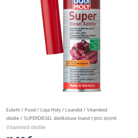
250ml.
kogus
Esileht
/
Pood
/
Liqui Moly
/
Lisandid
/
Vitamiinid
diislile
/ SUPERDIESEL diislikütuse lisand 1:300 250ml.
Vitamiinid diislile