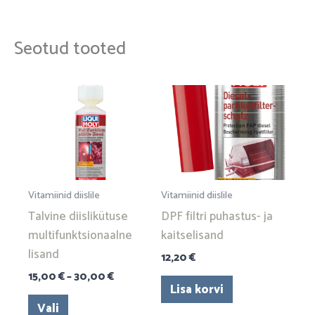
Seotud tooted
Hinnavahemik:
Sellel
15,00 €
tootel
kuni
on
30,00 €
mitu
varianti.
Valikuid
Vitamiinid diislile
Vitamiinid diislile
saab
Talvine diislikütuse
DPF filtri puhastus- ja
teha
multi­funkt­sion­aalne
kaitselisand
tootelehel.
lisand
12,20
€
15,00
€
–
30,00
€
Lisa korvi
Vali