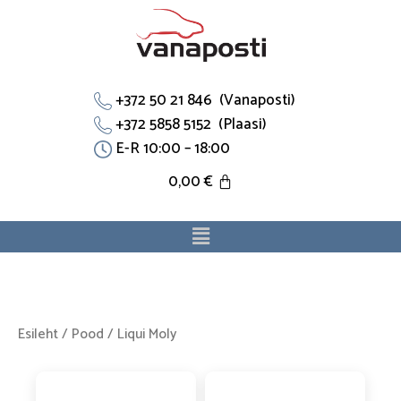
Skip
to
content
+372 50 21 846 (Vanaposti)
+372 5858 5152 (Plaasi)
E-R 10:00 – 18:00
0,00
€
Menu
Esileht
/
Pood
/ Liqui Moly