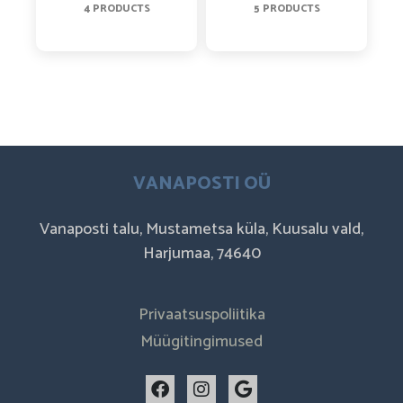
4 PRODUCTS
5 PRODUCTS
VANAPOSTI OÜ
Vanaposti talu, Mustametsa küla, Kuusalu vald,
Harjumaa, 74640
Privaatsuspoliitika
Müügitingimused
F
I
G
a
n
o