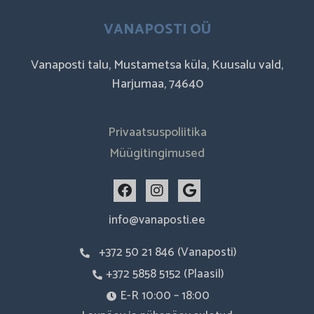
VANAPOSTI OÜ
Vanaposti talu, Mustametsa küla, Kuusalu vald,
Harjumaa, 74640
Privaatsuspoliitika
Müügitingimused
F
I
G
a
n
o
c
s
o
info@vanaposti.ee
e
t
g
b
a
l
+372 50 21 846 (Vanaposti)
o
g
e
o
r
+372 5858 5152 (Plaasil)
k
a
m
E-R 10:00 – 18:00