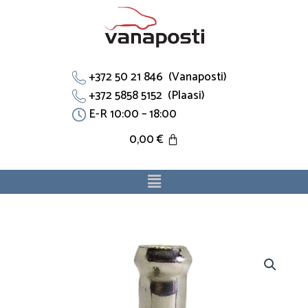
Skip
to
content
+372 50 21 846 (Vanaposti)
+372 5858 5152 (Plaasi)
E-R 10:00 – 18:00
0,00
€
Menu
Küttetoru
T
toru
7315-