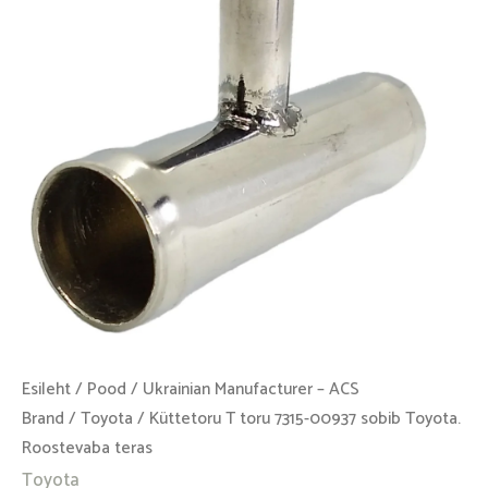
00937
sobib
Toyota.
Roostevaba
teras
kogus
Esileht
/
Pood
/
Ukrainian Manufacturer – ACS
Brand
/
Toyota
/ Küttetoru T toru 7315-00937 sobib Toyota.
Roostevaba teras
Toyota