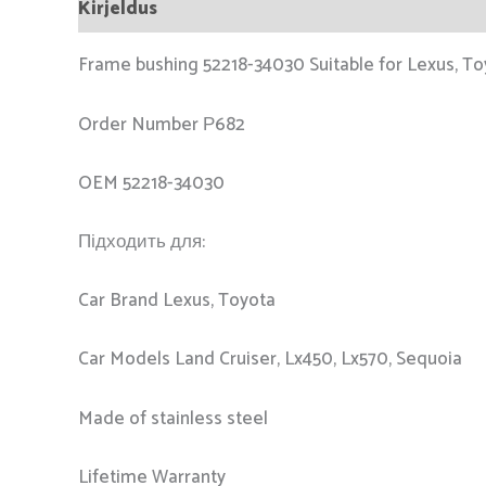
Kirjeldus
Frame bushing 52218-34030 Suitable for Lexus, Toy
Order Number Р682
OEM 52218-34030
Підходить для:
Car Brand Lexus, Toyota
Car Models Land Cruiser, Lx450, Lx570, Sequoia
Made of stainless steel
Lifetime Warranty