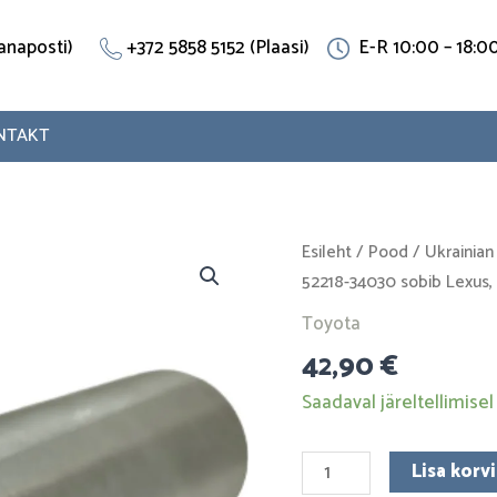
(Vanaposti)
+372 5858 5152 (Plaasi)
E-R 10:00 – 18:0
NTAKT
Raami
Esileht
/
Pood
/
Ukrainian
puks
52218-34030 sobib Lexus,
52218-
Toyota
34030
42,90
€
sobib
Lexus,
Saadaval järeltellimisel
Toyota.
Roostevaba
Lisa korvi
teras