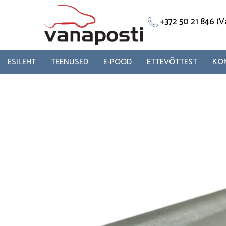
Skip
to
+372 50 21 846 
content
ESILEHT
TEENUSED
E-POOD
ETTEVÕTTEST
KO