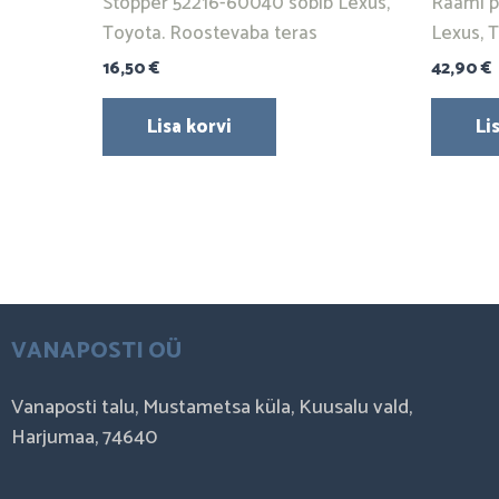
Stopper 52216-60040 sobib Lexus,
Raami p
Toyota. Roostevaba teras
Lexus, 
16,50
€
42,90
€
Lisa korvi
Li
VANAPOSTI OÜ
Vanaposti talu, Mustametsa küla, Kuusalu vald,
Harjumaa, 74640