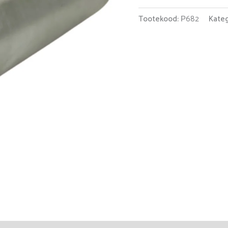
kogus
Tootekood:
Р682
Kateg