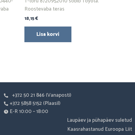
90440-
T-toru 8720952010 sobib Toyota.
vaba
Roostevaba teras
18,15
€
Lisa korvi
+372 50 21 846 (Vanaposti)
+372 5858 5152 (Plaasil)
E-R 10:00 – 18:00
Laupäev ja pühapäev suletud
Kaasrahastanud Euroopa Liit