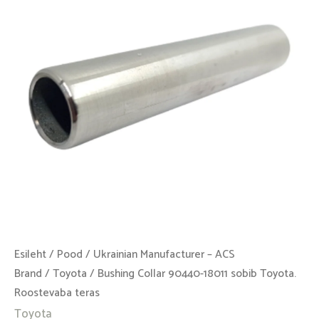
sobib
Toyota.
Roostevaba
teras
kogus
Esileht
/
Pood
/
Ukrainian Manufacturer – ACS
Brand
/
Toyota
/ Bushing Collar 90440-18011 sobib Toyota.
Roostevaba teras
Toyota