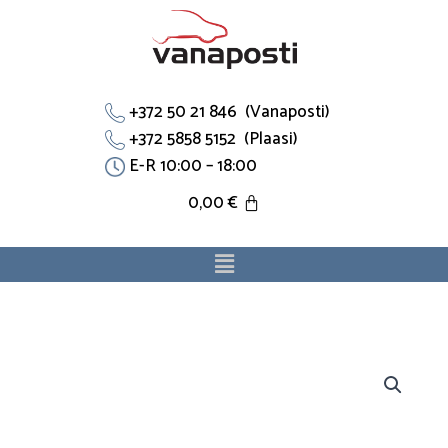
Skip
to
content
+372 50 21 846 (Vanaposti)
+372 5858 5152 (Plaasi)
E-R 10:00 – 18:00
0,00
€
Menu
Bushing
Collar
90440-
18011