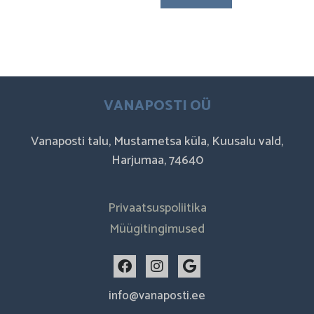
VANAPOSTI OÜ
Vanaposti talu, Mustametsa küla, Kuusalu vald,
Harjumaa, 74640
Privaatsuspoliitika
Müügitingimused
F
I
G
a
n
o
c
s
o
info@vanaposti.ee
e
t
g