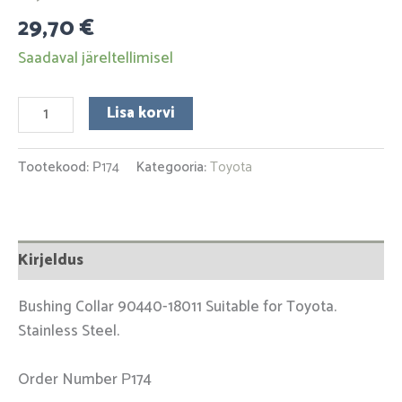
29,70
€
Saadaval järeltellimisel
Lisa korvi
Tootekood:
Р174
Kategooria:
Toyota
Kirjeldus
Bushing Collar 90440-18011 Suitable for Toyota.
Stainless Steel.
Order Number Р174