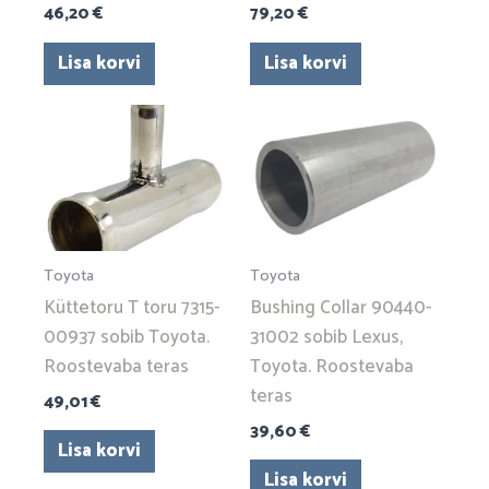
46,20
€
79,20
€
Lisa korvi
Lisa korvi
Toyota
Toyota
Küttetoru T toru 7315-
Bushing Collar 90440-
00937 sobib Toyota.
31002 sobib Lexus,
Roostevaba teras
Toyota. Roostevaba
teras
49,01
€
39,60
€
Lisa korvi
Lisa korvi