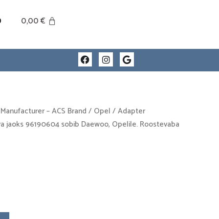
0
0,00
€
F
I
G
a
n
o
c
s
o
e
t
g
b
a
l
o
g
e
o
r
 Manufacturer – ACS Brand
/
Opel
/ Adapter
k
a
va jaoks 96190604 sobib Daewoo, Opelile. Roostevaba
m