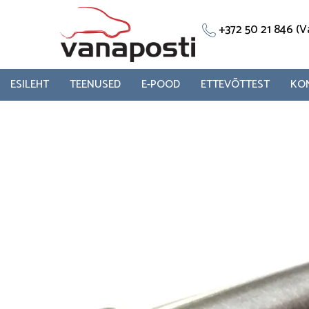
Skip
to
+372 50 21 846 
content
ESILEHT
TEENUSED
E-POOD
ETTEVÕTTEST
KO