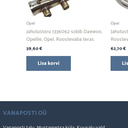
Opel
Opel
Jahutustoru 1336062 sobib Daewoo,
Jahutus
Opelile, Opel. Roostevaba teras
Roostev
39,60
€
62,70
€
Lisa korvi
Li
VANAPOSTI OÜ
Vanaposti talu, Mustametsa küla, Kuusalu vald,