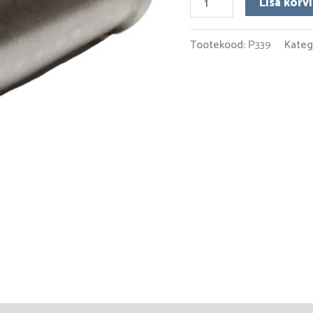
Lisa korvi
teras
kogus
Tootekood:
Р339
Kateg