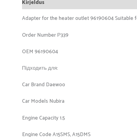
Kirjeldus
Adapter for the heater outlet 96190604 Suitable f
Order Number Р339
OEM 96190604
Підходить для:
Car Brand Daewoo
Car Models Nubira
Engine Capacity 1.5
Engine Code A15SMS, A15DMS