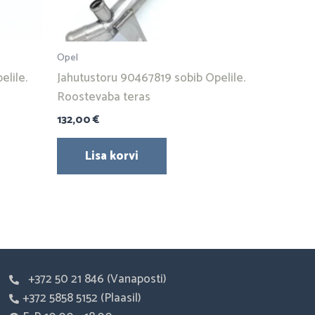
Opel
elile.
Jahutustoru 90467819 sobib Opelile.
Roostevaba teras
132,00
€
Lisa korvi
+372 50 21 846 (Vanaposti)
+372 5858 5152 (Plaasil)