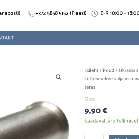
(Vanaposti)
+372 5858 5152 (Plaasi)
E-R 10:00 – 18:0
NTAKT
Adapter
Esileht
/
Pood
/
Ukrainian
kütteseadme
kütteseadme väljalaskea
väljalaskeava
teras
jaoks
Opel
96190604
9,90
€
sobib
Daewoo,
Saadaval järeltellimisel
Opelile.
Roostevaba