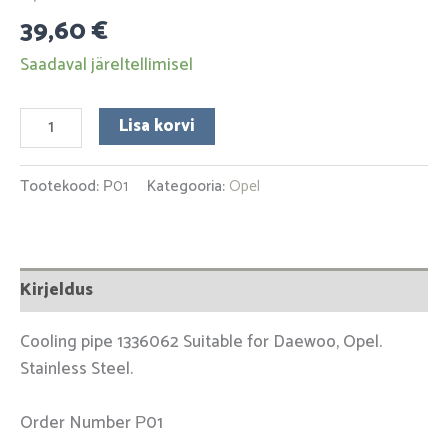
39,60
€
Saadaval järeltellimisel
Lisa korvi
Tootekood:
Р01
Kategooria:
Opel
Kirjeldus
Cooling pipe 1336062 Suitable for Daewoo, Opel.
Stainless Steel.
Order Number Р01