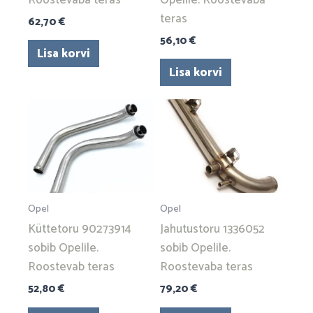
teras
62,70
€
56,10
€
Lisa korvi
Lisa korvi
Opel
Opel
Küttetoru 90273914
Jahutustoru 1336052
sobib Opelile.
sobib Opelile.
Roostevab teras
Roostevaba teras
52,80
€
79,20
€