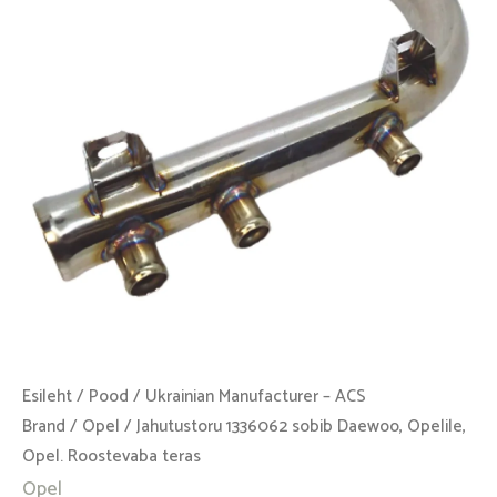
Opelile,
Opel.
Roostevaba
teras
kogus
Esileht
/
Pood
/
Ukrainian Manufacturer – ACS
Brand
/
Opel
/ Jahutustoru 1336062 sobib Daewoo, Opelile,
Opel. Roostevaba teras
Opel