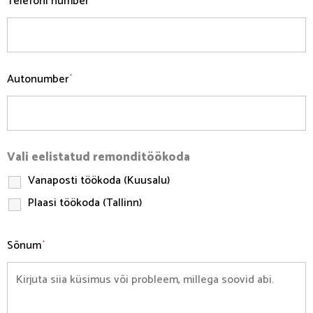
Telefoni number
Autonumber
*
Vali eelistatud remonditöökoda
Vanaposti töökoda (Kuusalu)
Plaasi töökoda (Tallinn)
Sõnum
*