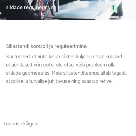
sildade reguleerimine
Sillastendi kontroll ja reguleerimine
Kui tunned, et auto kisub sõites küljele, rehvid kuluvad
ebaühtlaselt või rool ei ole otse, võib probleem olla
sildade geomeetrias. Meie sillastenditeenus aitab tagada
stabiilse ja turvalise juhitavuse ning säästab rehve.
Teenuse käigus: