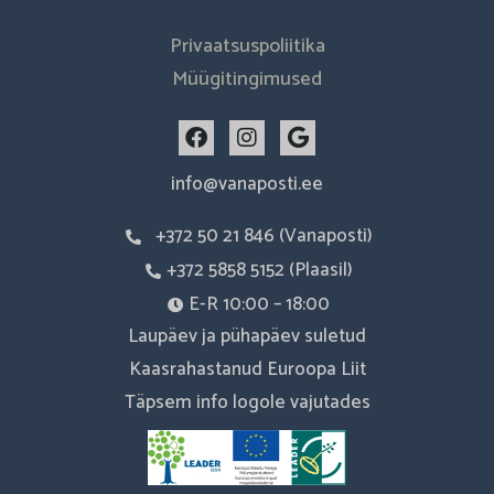
Privaatsuspoliitika
Müügitingimused
F
I
G
a
n
o
c
s
o
info@vanaposti.ee
e
t
g
b
a
l
+372 50 21 846 (Vanaposti)
o
g
e
o
r
+372 5858 5152 (Plaasil)
k
a
m
E-R 10:00 – 18:00
Laupäev ja pühapäev suletud
Kaasrahastanud Euroopa Liit
Täpsem info logole vajutades