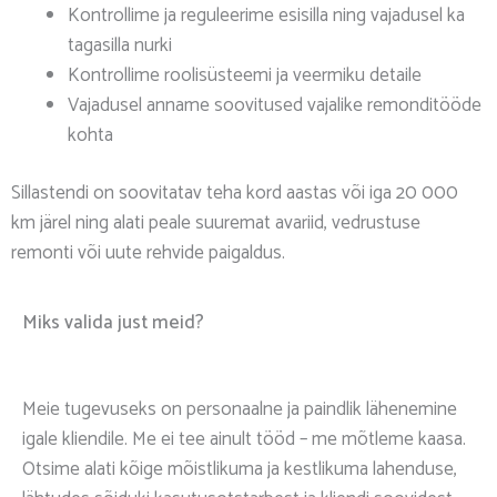
Kontrollime ja reguleerime esisilla ning vajadusel ka
tagasilla nurki
Kontrollime roolisüsteemi ja veermiku detaile
Vajadusel anname soovitused vajalike remonditööde
kohta
Sillastendi on soovitatav teha kord aastas või iga 20 000
km järel ning alati peale suuremat avariid, vedrustuse
remonti või uute rehvide paigaldus.
Miks valida just meid?
Meie tugevuseks on personaalne ja paindlik lähenemine
igale kliendile. Me ei tee ainult tööd – me mõtleme kaasa.
Otsime alati kõige mõistlikuma ja kestlikuma lahenduse,