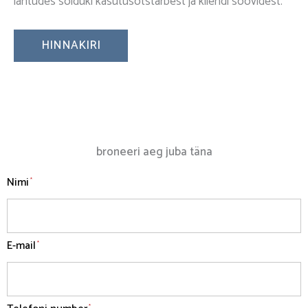
lähtudes sõiduki kasutusotstarbest ja kliendi soovidest.
HINNAKIRI
broneeri aeg juba täna
Nimi
*
E-mail
*
*