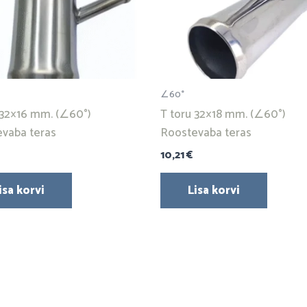
∠60°
 32×16 mm. (∠60°)
T toru 32×18 mm. (∠60°)
vaba teras
Roostevaba teras
10,21
€
isa korvi
Lisa korvi