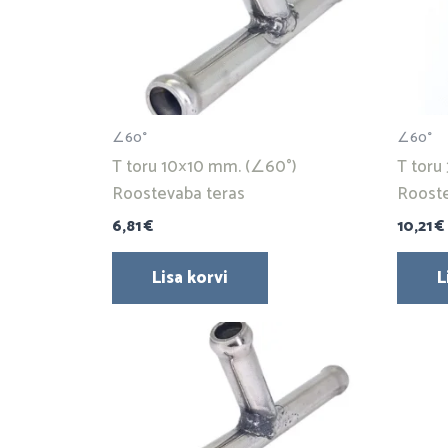
∠60°
∠60°
T toru 10×10 mm. (∠60°)
T toru
Roostevaba teras
Rooste
6,81
€
10,21
€
Lisa korvi
L