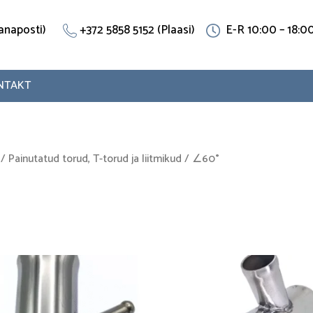
(Vanaposti)
+372 5858 5152 (Plaasi)
E-R 10:00 – 18:0
NTAKT
/
Painutatud torud, T-torud ja liitmikud
/ ∠60°