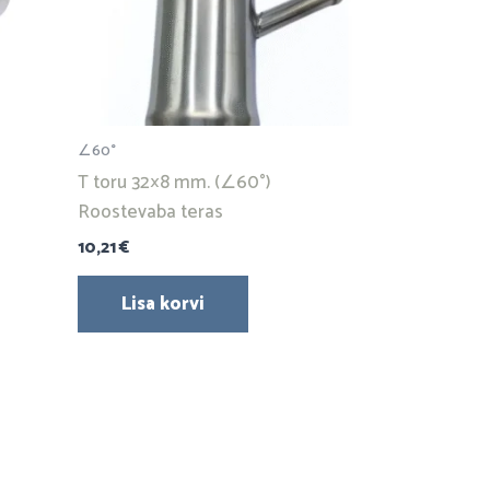
∠60°
T toru 32×8 mm. (∠60°)
Roostevaba teras
10,21
€
Lisa korvi