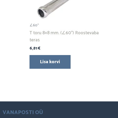
∠60°
T toru 8×8 mm. (∠60°) Roostevaba
teras
6,81
€
Lisa korvi
VANAPOSTI OÜ