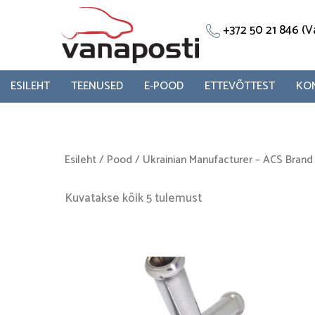
Skip
to
+372 50 21 846 
content
ESILEHT
TEENUSED
E-POOD
ETTEVÕTTEST
KO
Esileht
/
Pood
/
Ukrainian Manufacturer – ACS Brand
Kuvatakse kõik 5 tulemust