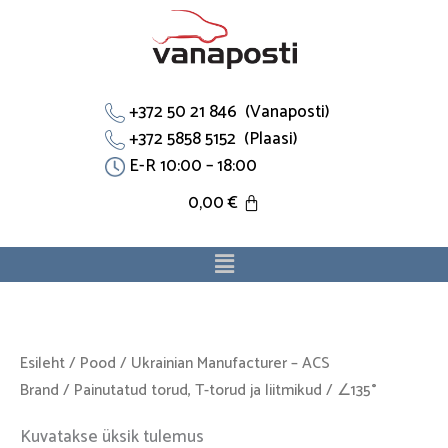
Skip
to
content
+372 50 21 846 (Vanaposti)
+372 5858 5152 (Plaasi)
E-R 10:00 – 18:00
0,00
€
Menu
Esileht
/
Pood
/
Ukrainian Manufacturer – ACS
Brand
/
Painutatud torud, T-torud ja liitmikud
/ ∠135°
Kuvatakse üksik tulemus