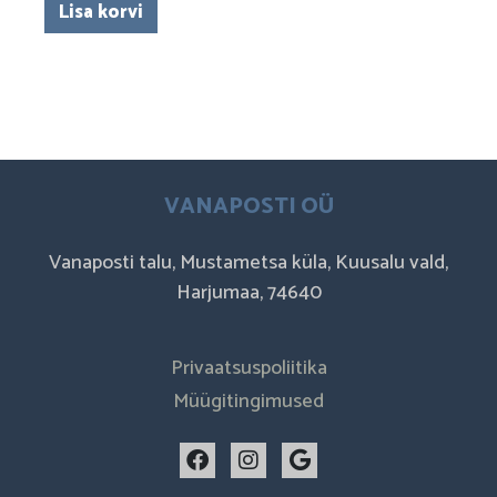
Lisa korvi
VANAPOSTI OÜ
Vanaposti talu, Mustametsa küla, Kuusalu vald,
Harjumaa, 74640
Privaatsuspoliitika
Müügitingimused
F
I
G
a
n
o
c
s
o