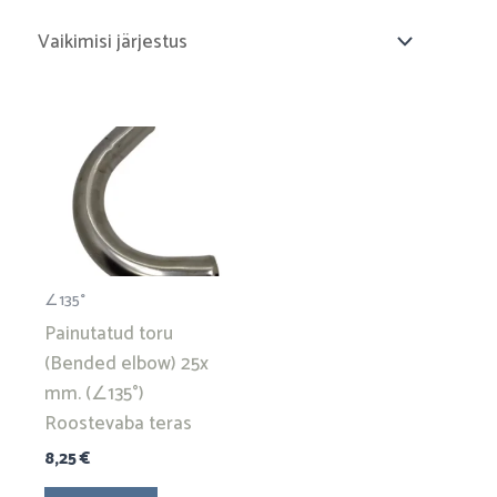
∠135°
Painutatud toru
(Bended elbow) 25x
mm. (∠135°)
Roostevaba teras
8,25
€