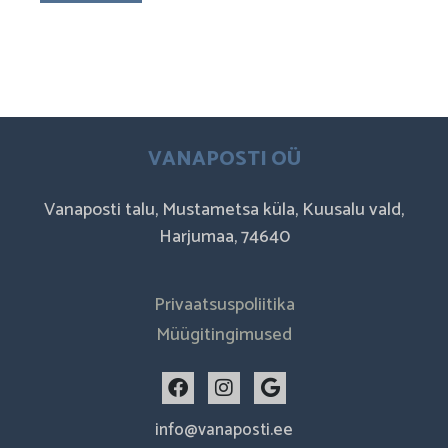
VANAPOSTI OÜ
Vanaposti talu, Mustametsa küla, Kuusalu vald,
Harjumaa, 74640
Privaatsuspoliitika
Müügitingimused
F
I
G
a
n
o
c
s
o
info@vanaposti.ee
e
t
g