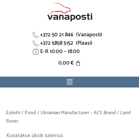
Skip
to
content
+372 50 21 846 (Vanaposti)
+372 5858 5152 (Plaasi)
E-R 10:00 – 18:00
0,00
€
Menu
Esileht
/
Pood
/
Ukrainian Manufacturer – ACS Brand
/ Land
Rover
Kuvatakse üksik tulemus