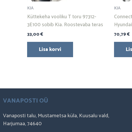
KIA
KIA
Küttekeha vooliku T toru 97312-
Connect
3E100 sobib Kia. Roostevaba teras
Hyundai
33,00
€
70,79
€
Lisa korvi
Li
VANAPOSTI OÜ
Vanaposti talu, Mustametsa küla, Kuusalu vald,
Harjumaa, 74640