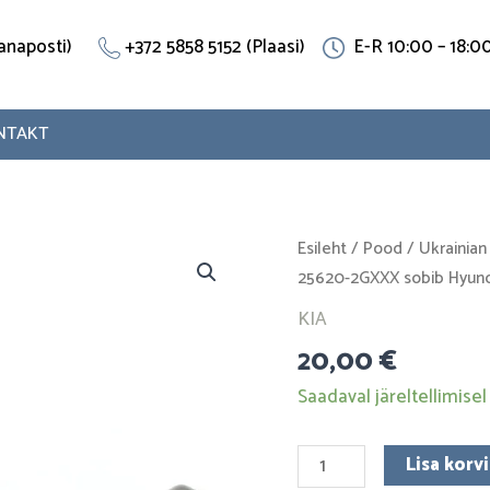
(Vanaposti)
+372 5858 5152 (Plaasi)
E-R 10:00 – 18:0
NTAKT
Termostaadi
Esileht
/
Pood
/
Ukrainian
flanet
25620-2GXXX sobib Hyunda
25620-
KIA
2GXXX
20,00
€
sobib
Hyundai,
Saadaval järeltellimisel
Kia.
Roostevaba
Lisa korvi
teras