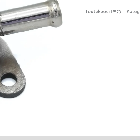
kogus
Tootekood:
Р573
Kateg