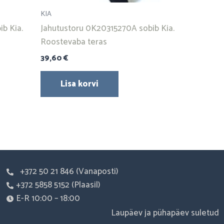
KIA
ib Kia.
Jahutustoru 0K20315270A sobib Kia.
Roostevaba teras
39,60
€
Lisa korvi
+372 50 21 846 (Vanaposti)
+372 5858 5152 (Plaasil)
E-R 10:00 – 18:00
Laupäev ja pühapäev suletud