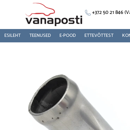
Skip
to
+372 50 21 846 
content
ESILEHT
TEENUSED
E-POOD
ETTEVÕTTEST
KO