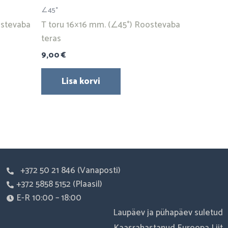
∠45°
ostevaba
T toru 16×16 mm. (∠45°) Roostevaba
teras
9,00
€
Lisa korvi
+372 50 21 846 (Vanaposti)
+372 5858 5152 (Plaasil)
E-R 10:00 – 18:00
Laupäev ja pühapäev suletud