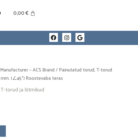
0
0,00
€
F
I
G
a
n
o
c
s
o
e
t
g
b
a
l
o
g
e
o
r
 Manufacturer – ACS Brand
/
Painutatud torud, T-torud
k
a
 mm. (∠45°) Roostevaba teras
m
T-torud ja liitmikud