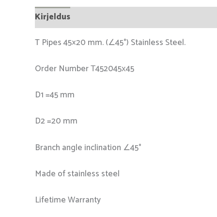
Kirjeldus
T Pipes 45×20 mm. (∠45°) Stainless Steel.
Order Number Т452045х45
D1 =45 mm
D2 =20 mm
Branch angle inclination ∠45°
Made of stainless steel
Lifetime Warranty