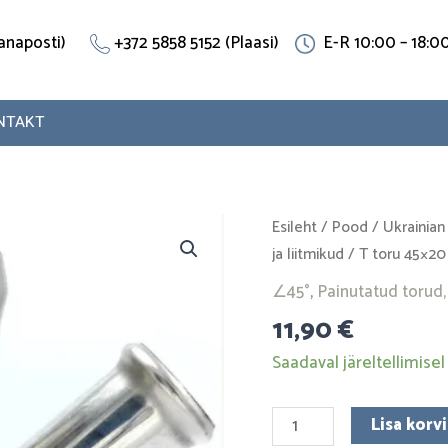
(Vanaposti)
+372 5858 5152 (Plaasi)
E-R 10:00 – 18:0
NTAKT
T
Esileht
/
Pood
/
Ukrainian
toru
ja liitmikud
/ T toru 45×20
45x20
∠45°
,
Painutatud torud, 
mm.
11,90
€
(∠45°)
Roostevaba
Saadaval järeltellimisel
teras
kogus
Lisa korvi