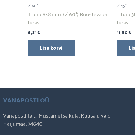
∠60°
∠45°
T toru 8×8 mm. (∠60°) Roostevaba
T toru 
teras
teras
6,81
€
11,90
€
Lisa korvi
Li
VANAPOSTI OÜ
Vanaposti talu, Mustametsa küla, Kuusalu vald,
Harjumaa, 74640