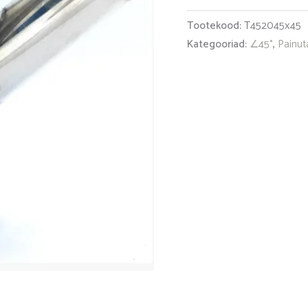
Tootekood:
Т452045х45
Kategooriad:
∠45°
,
Painuta