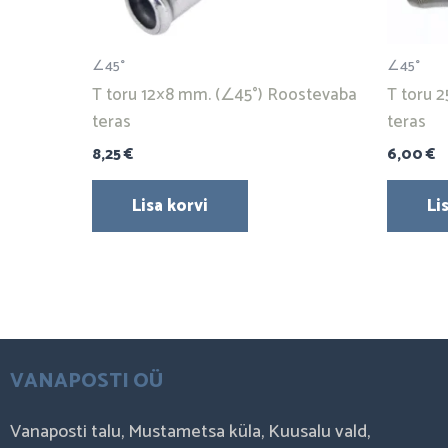
∠45°
∠45°
T toru 12×8 mm. (∠45°) Roostevaba
T toru 
teras
teras
8,25
€
6,00
€
Lisa korvi
Li
VANAPOSTI OÜ
Vanaposti talu, Mustametsa küla, Kuusalu vald,