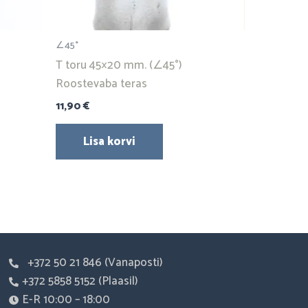
∠45°
T toru 45×20 mm. (∠45°)
Roostevaba teras
11,90
€
Lisa korvi
+372 50 21 846 (Vanaposti)
+372 5858 5152 (Plaasil)
E-R 10:00 – 18:00