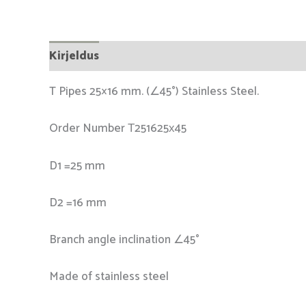
Kirjeldus
T Pipes 25×16 mm. (∠45°) Stainless Steel.
Order Number Т251625х45
D1 =25 mm
D2 =16 mm
Branch angle inclination ∠45°
Made of stainless steel