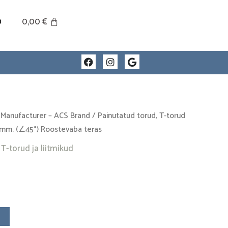
0
0,00
€
F
I
G
a
n
o
c
s
o
e
t
g
b
a
l
o
g
e
o
r
 Manufacturer – ACS Brand
/
Painutatud torud, T-torud
k
a
 mm. (∠45°) Roostevaba teras
m
T-torud ja liitmikud