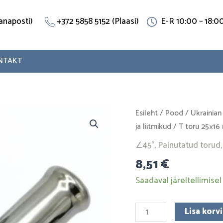
(Vanaposti)
+372 5858 5152 (Plaasi)
E-R 10:00 – 18:0
NTAKT
T
Esileht
/
Pood
/
Ukrainian
toru
ja liitmikud
/ T toru 25×16
25x16
∠45°
,
Painutatud torud, 
mm.
8,51
€
(∠45°)
Roostevaba
Saadaval järeltellimisel
teras
kogus
Lisa korvi