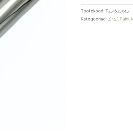
Tootekood:
Т251625х45
Kategooriad:
∠45°
,
Painuta