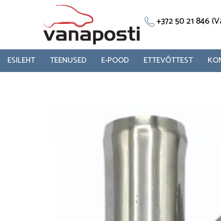
Skip
to
+372 50 21 846 
content
ESILEHT
TEENUSED
E-POOD
ETTEVÕTTEST
KO