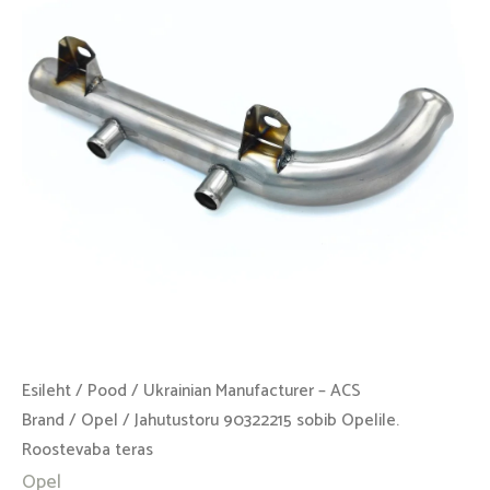
Roostevaba
teras
kogus
Esileht
/
Pood
/
Ukrainian Manufacturer – ACS
Brand
/
Opel
/ Jahutustoru 90322215 sobib Opelile.
Roostevaba teras
Opel