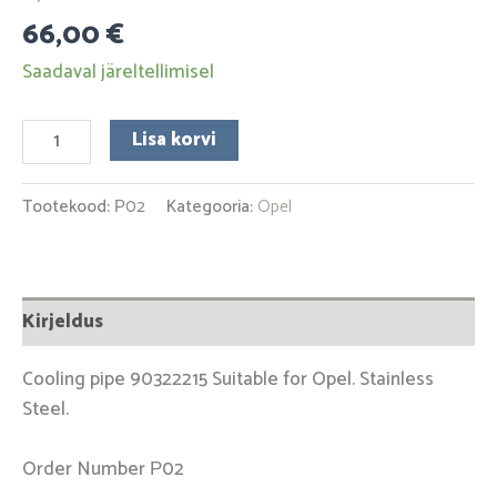
66,00
€
Saadaval järeltellimisel
Lisa korvi
Tootekood:
Р02
Kategooria:
Opel
Kirjeldus
Cooling pipe 90322215 Suitable for Opel. Stainless
Steel.
Order Number Р02