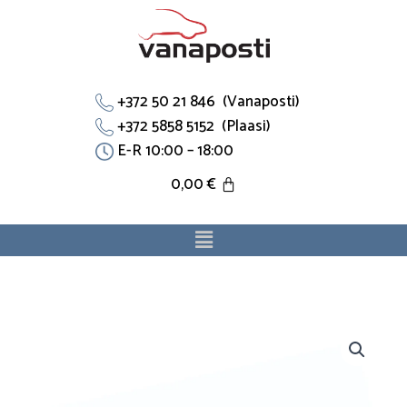
Skip
to
content
+372 50 21 846 (Vanaposti)
+372 5858 5152 (Plaasi)
E-R 10:00 – 18:00
0,00
€
Menu
Jahutustoru
90322215
sobib
Opelile.