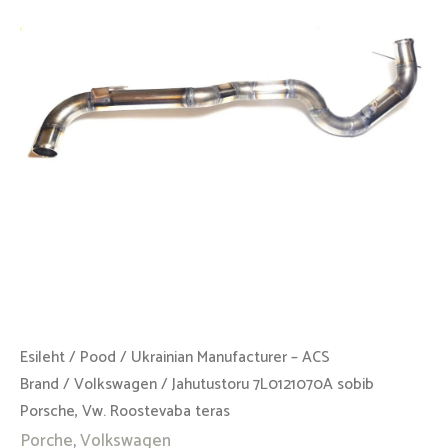
Vw.
Roostevaba
teras
kogus
Esileht
/
Pood
/
Ukrainian Manufacturer – ACS
Brand
/
Volkswagen
/ Jahutustoru 7L0121070A sobib
Porsche, Vw. Roostevaba teras
Porche
,
Volkswagen