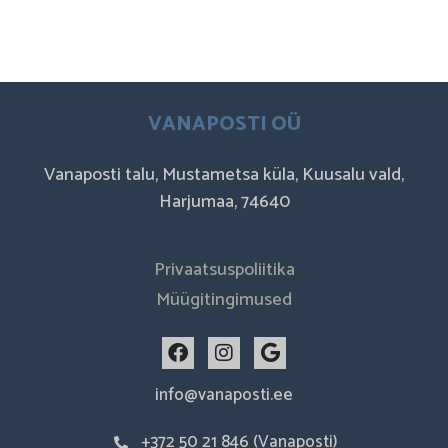
VANAPOSTI OÜ
Vanaposti talu, Mustametsa küla, Kuusalu vald,
Harjumaa, 74640
Privaatsuspoliitika
Müügitingimused
F
I
G
a
n
o
c
s
o
info@vanaposti.ee
e
t
g
b
a
l
+372 50 21 846 (Vanaposti)
o
g
e