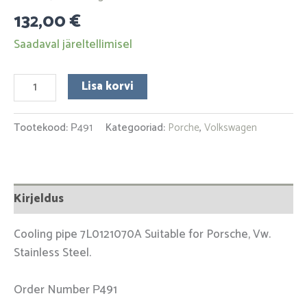
132,00
€
Saadaval järeltellimisel
Lisa korvi
Tootekood:
Р491
Kategooriad:
Porche
,
Volkswagen
Kirjeldus
Cooling pipe 7L0121070A Suitable for Porsche, Vw.
Stainless Steel.
Order Number Р491