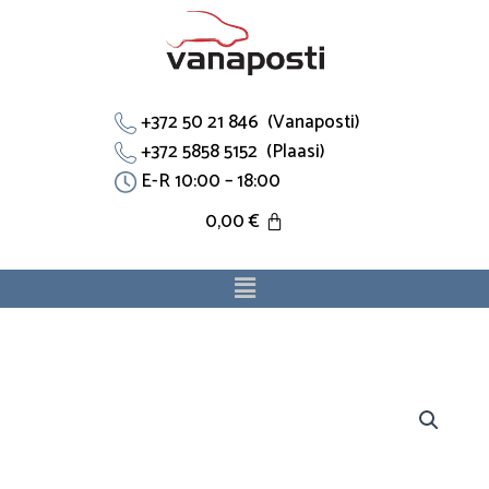
Skip
to
content
+372 50 21 846 (Vanaposti)
+372 5858 5152 (Plaasi)
E-R 10:00 – 18:00
0,00
€
Menu
Jahutustoru
7L0121070A
sobib
Porsche,