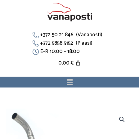
Skip
to
content
+372 50 21 846 (Vanaposti)
+372 5858 5152 (Plaasi)
E-R 10:00 – 18:00
0,00
€
Menu
Jahutustoru
68102127AE
sobib
Jeep,