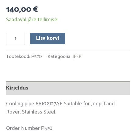
140,00
€
Saadaval järeltellimisel
Lisa korvi
Tootekood:
Р570
Kategooria:
JEEP
Kirjeldus
Cooling pipe 68102127AE Suitable for Jeep, Land
Rover. Stainless Steel.
Order Number Р570