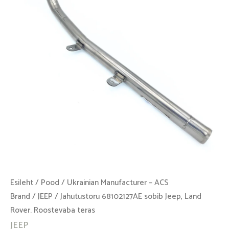
Land
Rover.
Roostevaba
teras
kogus
Esileht
/
Pood
/
Ukrainian Manufacturer – ACS
Brand
/
JEEP
/ Jahutustoru 68102127AE sobib Jeep, Land
Rover. Roostevaba teras
JEEP