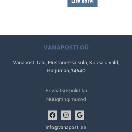
Lisa korvi
VANAPOSTI OÜ
Vanaposti talu, Mustametsa küla, Kuusalu vald,
Harjumaa, 74640
Privaatsuspoliitika
Müügitingimused
F
I
G
a
n
o
c
s
o
info@vanaposti.ee
e
t
g