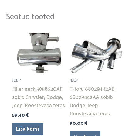
Seotud tooted
JEEP
JEEP
Filler neck 5058620AF
T-toru 68029442AB
sobib Chrysler, Dodge,
68029442AA sobib
Jeep. Roostevaba teras
Dodge, Jeep.
Roostevaba teras
59,40
€
90,00
€
Lisa korvi