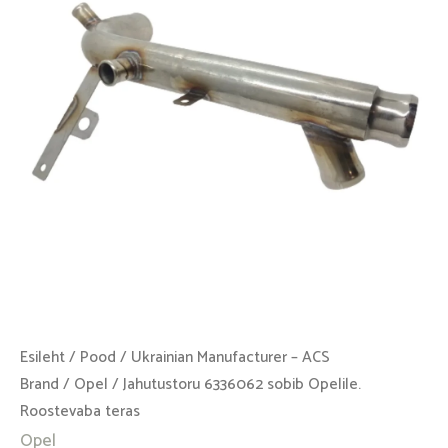
Roostevaba
teras
kogus
Esileht
/
Pood
/
Ukrainian Manufacturer – ACS
Brand
/
Opel
/ Jahutustoru 6336062 sobib Opelile.
Roostevaba teras
Opel