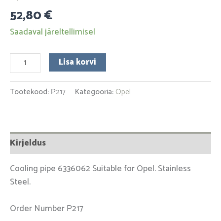
52,80
€
Saadaval järeltellimisel
Lisa korvi
Tootekood:
Р217
Kategooria:
Opel
Kirjeldus
Cooling pipe 6336062 Suitable for Opel. Stainless
Steel.
Order Number Р217