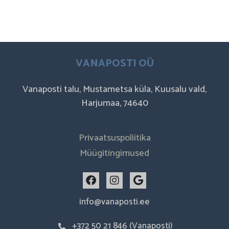
VANAPOSTI OÜ
Vanaposti talu, Mustametsa küla, Kuusalu vald,
Harjumaa, 74640
Privaatsuspoliitika
Müügitingimused
F
I
G
a
n
o
c
s
o
info@vanaposti.ee
e
t
g
b
a
l
+372 50 21 846 (Vanaposti)
o
g
e