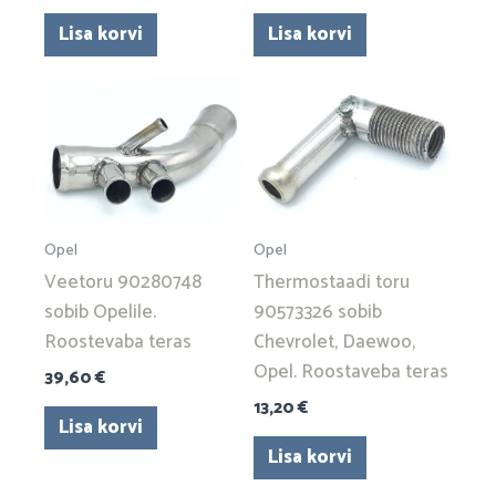
Lisa korvi
Lisa korvi
Opel
Opel
Veetoru 90280748
Thermostaadi toru
sobib Opelile.
90573326 sobib
Roostevaba teras
Chevrolet, Daewoo,
Opel. Roostaveba teras
39,60
€
13,20
€
Lisa korvi
Lisa korvi