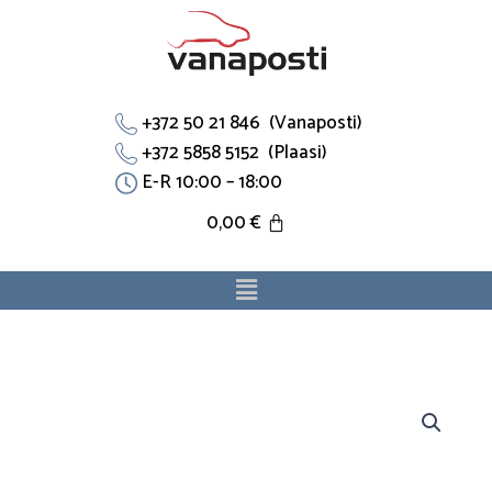
Skip
to
content
+372 50 21 846 (Vanaposti)
+372 5858 5152 (Plaasi)
E-R 10:00 – 18:00
0,00
€
Menu
Jahutustoru
6336062
sobib
Opelile.