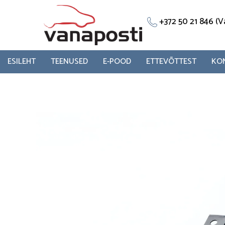
Skip
to
+372 50 21 846 
content
ESILEHT
TEENUSED
E-POOD
ETTEVÕTTEST
KO