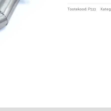
Tootekood:
Р533
Kateg