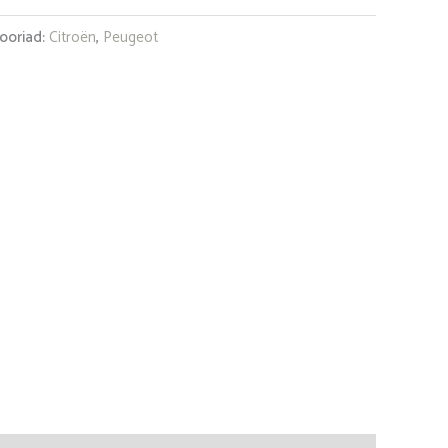
ooriad:
Citroën
,
Peugeot