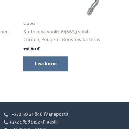
Citroën
roen,
Küttekeha voolik 6466S3 sobib
Citroen, Peugeot. Roostevaba teras
118,80
€
Lisa korvi
+372 50 21 846 (Vanaposti)
+372 5858 5152 (Plaasil)