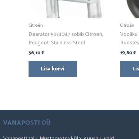
Citroën
Citroën
Dearator 5474047 sobib Citroen,
Vooliku 
Peugeot. Stainless Steel
Roostev
56,10
€
19,80
€
Lisa korvi
Li
VANAPOSTI OÜ
Vanaposti talu, Mustametsa küla, Kuusalu vald,