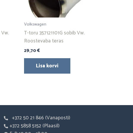
Volkswagen
, Vw.
T-toru 357121101G sobib Vw.
Roostevaba teras
29,70
€
Lisa korvi
+372 50 21 846 (Vanaposti)
+372 5858 5152 (Plaasil)