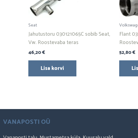
Seat
Volkswag
Jahutustoru 030121065C sobib Seat,
Flant 03
Vw. Roostevaba teras
Roostev
46,20
€
52,80
€
Lisa korvi
Li
VANAPOSTI OÜ
Vanaposti talu, Mustametsa küla, Kuusalu vald,