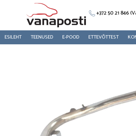
Skip
to
+372 50 21 846 
content
ESILEHT
TEENUSED
E-POOD
ETTEVÕTTEST
KO