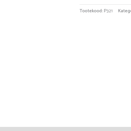
Tootekood:
Р321
Kateg