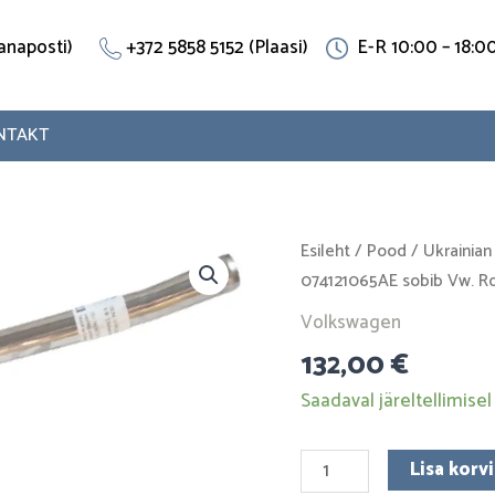
(Vanaposti)
+372 5858 5152 (Plaasi)
E-R 10:00 – 18:0
NTAKT
Jahutustoru
Esileht
/
Pood
/
Ukrainian
074121065AE
074121065AE sobib Vw. R
sobib
Volkswagen
Vw.
132,00
€
Roostevaba
teras
Saadaval järeltellimisel
kogus
Lisa korvi