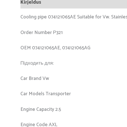
Kirjeldus
Cooling pipe 074121065AE Suitable for Vw. Stainles
Order Number Р321
OEM 074121065AE, 074121065AG
Підходить для:
Car Brand Vw
Car Models Transporter
Engine Capacity 2.5
Engine Code AXL