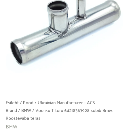
sobib
Bmw.
Roostevaba
teras
kogus
Esileht
/
Pood
/
Ukrainian Manufacturer – ACS
Brand
/
BMW
/ Vooliku T toru 64218363928 sobib Bmw.
Roostevaba teras
BMW