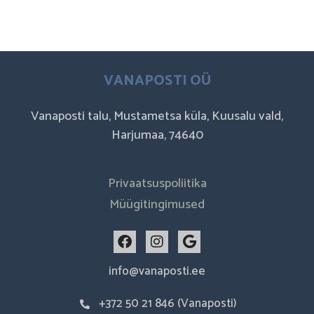
VANAPOSTI OÜ
Vanaposti talu, Mustametsa küla, Kuusalu vald,
Harjumaa, 74640
Privaatsuspoliitika
Müügitingimused
F
I
G
a
n
o
c
s
o
info@vanaposti.ee
e
t
g
b
a
l
+372 50 21 846 (Vanaposti)
o
g
e