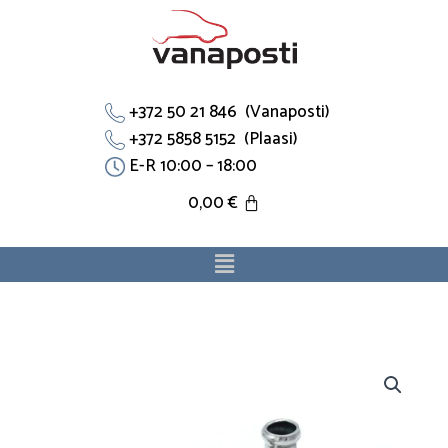
Skip
to
content
+372 50 21 846 (Vanaposti)
+372 5858 5152 (Plaasi)
E-R 10:00 – 18:00
0,00
€
Menu
Vooliku
T
toru
64218363928