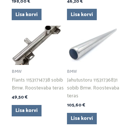
198,00
€
46,20
€
Lisa korvi
Lisa korvi
BMW
BMW
Flants 11531714738 sobib
Jahutustoru 11531736831
Bmw. Roostevaba teras
sobib Bmw. Roostevaba
teras
49,50
€
105,60
€
Lisa korvi
Lisa korvi