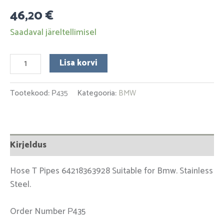
46,20
€
Saadaval järeltellimisel
Lisa korvi
Tootekood:
Р435
Kategooria:
BMW
Kirjeldus
Hose T Pipes 64218363928 Suitable for Bmw. Stainless
Steel.
Order Number Р435