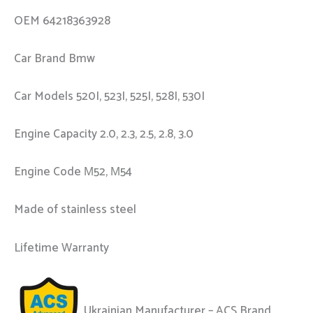
OEM 64218363928
Car Brand Bmw
Car Models 520I, 523I, 525I, 528I, 530I
Engine Capacity 2.0, 2.3, 2.5, 2.8, 3.0
Engine Code М52, М54
Made of stainless steel
Lifetime Warranty
Ukrainian Manufacturer – ACS Brand