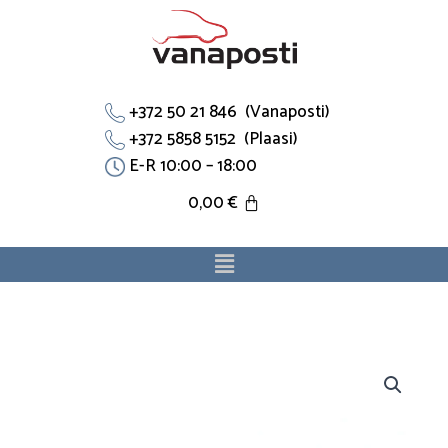
Skip
to
content
+372 50 21 846 (Vanaposti)
+372 5858 5152 (Plaasi)
E-R 10:00 – 18:00
0,00
€
Menu
Paisupaagi
ühendus
1829702
sobib