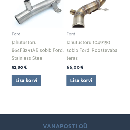
Ford
Ford
Jahutustoru
Jahutustoru 1049150
864F8291AB sobib Ford.
sobib Ford. Roostevaba
Stainless Steel
teras
52,80
€
66,00
€
Lisa korvi
Lisa korvi
VANAPOSTI OÜ