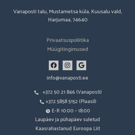
Vanaposti talu, Mustametsa küla, Kuusalu vald,
Harjumaa, 74640
Privaatsuspoliitika
Müügitingimused
F
I
G
a
n
o
c
s
o
info@vanaposti.ee
e
t
g
b
a
l
+372 50 21 846 (Vanaposti)
o
g
e
o
r
+372 5858 5152 (Plaasil)
k
a
m
E-R 10:00 – 18:00
Laupäev ja pühapäev suletud
Kaasrahastanud Euroopa Liit