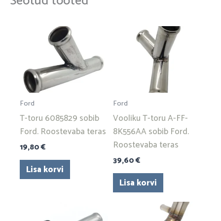
Seotud tooted
Ford
Ford
T-toru 6085829 sobib
Vooliku T-toru A-FF-
Ford. Roostevaba teras
8K556AA sobib Ford.
Roostevaba teras
19,80
€
39,60
€
Lisa korvi
Lisa korvi