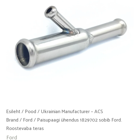
Ford.
Roostevaba
teras
kogus
Esileht
/
Pood
/
Ukrainian Manufacturer – ACS
Brand
/
Ford
/ Paisupaagi ühendus 1829702 sobib Ford.
Roostevaba teras
Ford