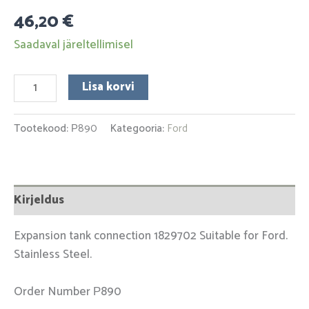
46,20
€
Saadaval järeltellimisel
Lisa korvi
Tootekood:
Р890
Kategooria:
Ford
Kirjeldus
Expansion tank connection 1829702 Suitable for Ford.
Stainless Steel.
Order Number Р890