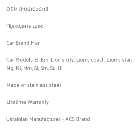
OEM 81061026118
Підходить для:
Car Brand Man
Car Models El, Em, Lion s city, Lion s coach, Lion s star,
Ng, Nl, Nm, Sl, Sm, Su, Ul
Made of stainless steel
Lifetime Warranty
Ukrainian Manufacturer – ACS Brand