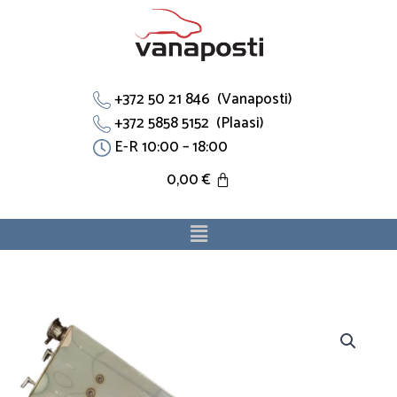
Skip
to
content
+372 50 21 846 (Vanaposti)
+372 5858 5152 (Plaasi)
E-R 10:00 – 18:00
0,00
€
Menu
Paisupaak
81061026118
sobib
Man.