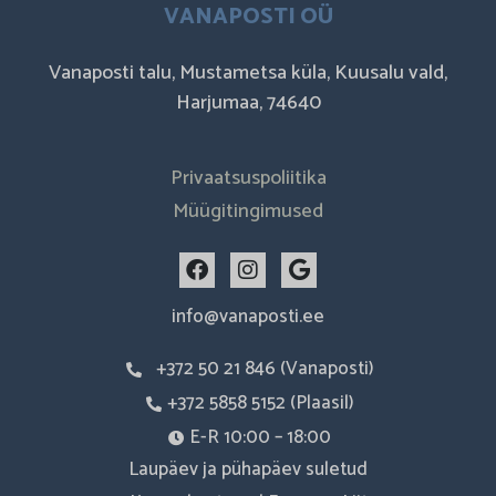
VANAPOSTI OÜ
Vanaposti talu, Mustametsa küla, Kuusalu vald,
Harjumaa, 74640
Privaatsuspoliitika
Müügitingimused
F
I
G
a
n
o
c
s
o
info@vanaposti.ee
e
t
g
b
a
l
+372 50 21 846 (Vanaposti)
o
g
e
o
r
+372 5858 5152 (Plaasil)
k
a
m
E-R 10:00 – 18:00
Laupäev ja pühapäev suletud