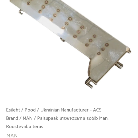
Roostevaba
teras
kogus
Esileht
/
Pood
/
Ukrainian Manufacturer – ACS
Brand
/
MAN
/ Paisupaak 81061026118 sobib Man.
Roostevaba teras
MAN