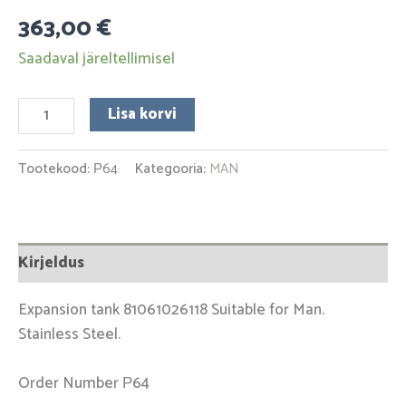
363,00
€
Saadaval järeltellimisel
Lisa korvi
Tootekood:
Р64
Kategooria:
MAN
Kirjeldus
Expansion tank 81061026118 Suitable for Man.
Stainless Steel.
Order Number Р64